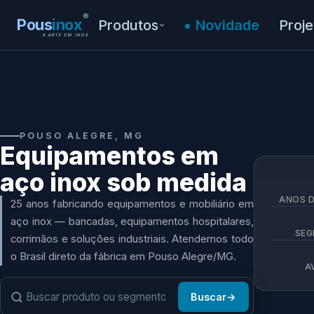
®
Pous
inox
Produtos
Novidade
Proje
A ARTE EM INOX
POR SEGMENTO
Cozinha industrial
POUSO ALEGRE, MG
Hospitalar
Equipamentos em
aço inox sob medida
Construção civil
ANOS D
25 anos fabricando equipamentos e mobiliário em
Mobiliário comerc
Soluções em inox sob
aço inox — bancadas, equipamentos hospitalares,
medida
SEG
Arquitetura
25 anos fabricando
corrimãos e soluções industriais. Atendemos todo
equipamentos e mobiliário em
o Brasil direto da fábrica em Pouso Alegre/MG.
aço inox sob medida em Pouso
Restaurante
A
Alegre, MG.
Ver catálogo
→
Buscar
→