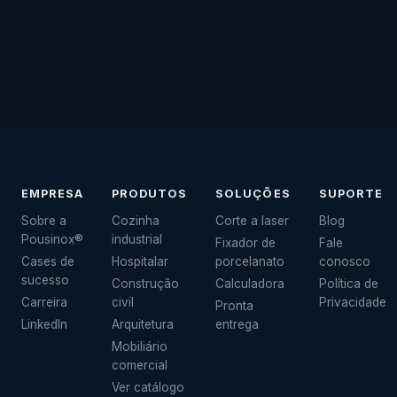
orçamento sem compromisso direto da fábrica.
★ 4,9 no Google · Pouso Alegre, MG
EMPRESA
PRODUTOS
SOLUÇÕES
SUPORTE
Sobre a
Cozinha
Corte a laser
Blog
Pousinox®
industrial
Fixador de
Fale
Cases de
Hospitalar
porcelanato
conosco
sucesso
Construção
Calculadora
Política de
Carreira
civil
Privacidade
Pronta
LinkedIn
Arquitetura
entrega
Mobiliário
comercial
Ver catálogo