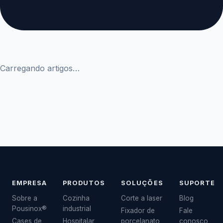
Carregando artigos…
EMPRESA
PRODUTOS
SOLUÇÕES
SUPORTE
Sobre a
Cozinha
Corte a laser
Blog
Pousinox®
industrial
Fixador de
Fale
Cases de
Hospitalar
porcelanato
conosco